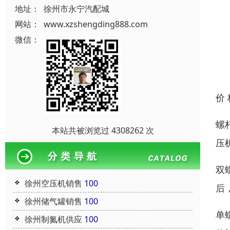
地址：
徐州市永宁汽配城
网站：
www.xzshengding888.com
微信：
价
螺
本站共被浏览过 4308262 次
压
双
徐州空压机销售
100
后
徐州储气罐销售
100
单
徐州制氮机供应
100