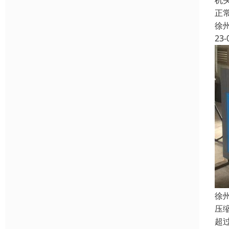
机
正
徐
23-
徐
压缩
超