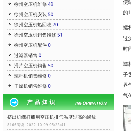
使
徐州空压机维修
49
的1
徐州空压机安装
50
徐州空压机热回收
70
螺
徐州空压机销售维修
51
过
徐州空压机配件
0
时
过滤器销售
0
螺
滑片空压机销售
50
子
螺杆机销售维修
0
界
干燥机销售维修
0
气
挤出机螺杆船用空压机排气温度过高的缘故
8166阅读 2022-10-09 05:23:41