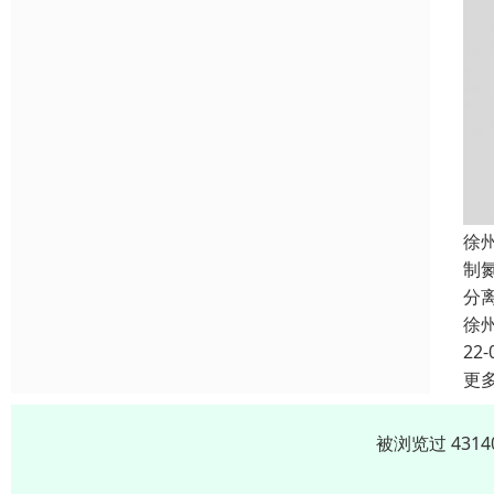
徐
制
分
徐
22-
更
被浏览过 431