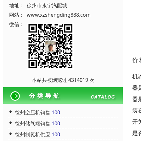
地址：
徐州市永宁汽配城
网站：
www.xzshengding888.com
微信：
价
机
本站共被浏览过 4314019 次
器
器
装
徐州空压机销售
100
开
徐州储气罐销售
100
是
徐州制氮机供应
100