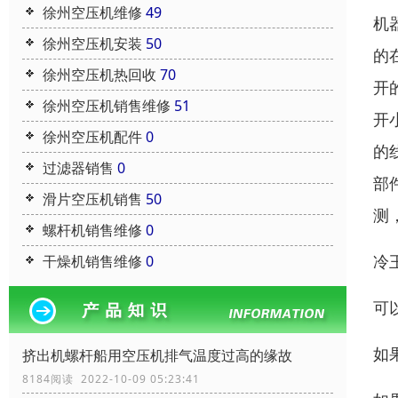
徐州空压机维修
49
机
徐州空压机安装
50
的
徐州空压机热回收
70
开
徐州空压机销售维修
51
开
徐州空压机配件
0
的
过滤器销售
0
部
滑片空压机销售
50
测
螺杆机销售维修
0
冷
干燥机销售维修
0
可
如
挤出机螺杆船用空压机排气温度过高的缘故
8184阅读 2022-10-09 05:23:41