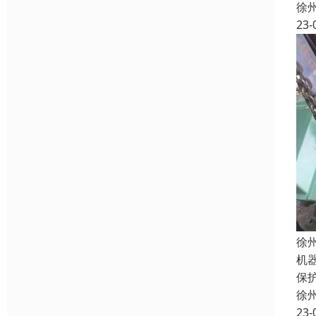
徐
23-
徐
机
保
徐
23-