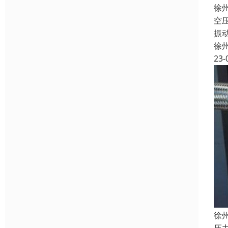
徐
空
振
徐
23-
徐