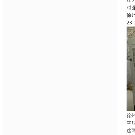
压
时
徐
23-
徐
空
这