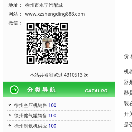
地址：
徐州市永宁汽配城
网站：
www.xzshengding888.com
微信：
价
机
本站共被浏览过 4310513 次
器
器
装
徐州空压机销售
100
开
徐州储气罐销售
100
是
徐州制氮机供应
100